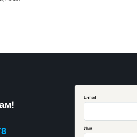
E-mail
ам!
Имя
78